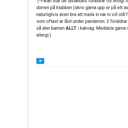
(*Fikan står de tävlandes föräldrar för enligt 
dörren på klubben (skriv gärna upp er på ett av 
naturligtvis även bra att maila in när ni vill st
som oftast är låst under pandemin. 2 föräldrar p
så äter barnen
ALLT
i kakväg. Meddela gärna 
allergi.)