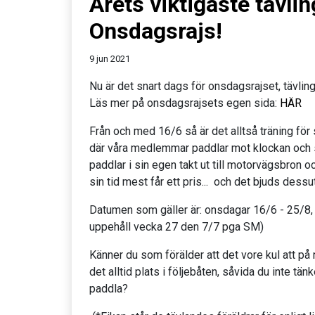
Årets viktigaste tävlin
Onsdagsrajs!
9 jun 2021
Nu är det snart dags för onsdagsrajset, tävling
Läs mer på onsdagsrajsets egen sida:
HÄR
Från och med 16/6 så är det alltså träning för
där våra medlemmar paddlar mot klockan och 
paddlar i sin egen takt ut till motorvägsbron o
sin tid mest får ett pris... och det bjuds dessu
Datumen som gäller är: onsdagar 16/6 - 25/8
uppehåll vecka 27 den 7/7 pga SM)
Känner du som förälder att det vore kul att på 
det alltid plats i följebåten, såvida du inte tän
paddla?