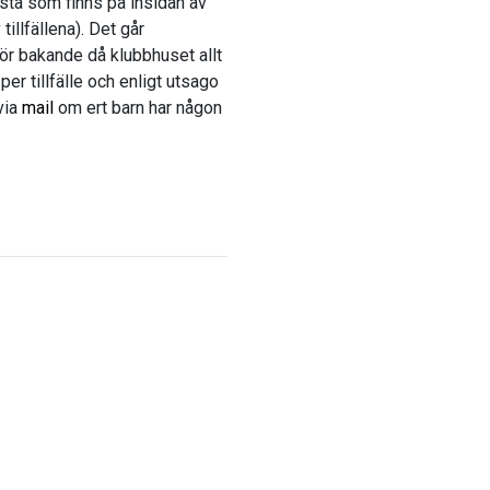
lista som finns på insidan av
tillfällena). Det går
å för bakande då klubbhuset allt
er tillfälle och enligt utsago
via
mail
om ert barn har någon