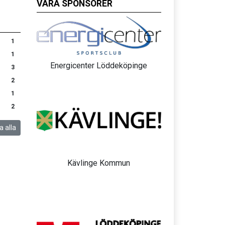
VÅRA SPONSORER
1
1
Energicenter Löddeköpinge
3
2
1
2
a alla
Kävlinge Kommun