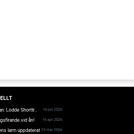
ELLT
an: Lödde Shorttr...
16 jun 2026
gsfirande vid ån!
16 apr 2026
ns larm uppdaterat
25 mar 2026