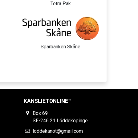
Tetra Pak
Sparbanken Skåne
KANSLIETONLINE™
Box 69
SE-246 21 Löddeköpinge
loddekanot@gmail.com