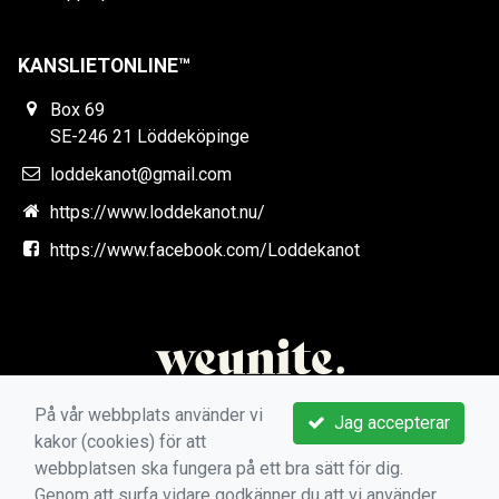
KANSLIETONLINE™
Box 69
SE-246 21 Löddeköpinge
loddekanot@gmail.com
https://www.loddekanot.nu/
https://www.facebook.com/Loddekanot
På vår webbplats använder vi
Jag accepterar
kakor (cookies) för att
webbplatsen ska fungera på ett bra sätt för dig.
Genom att surfa vidare godkänner du att vi använder