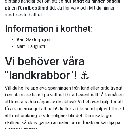
distans handlar det om att se
hur långt du hinner paddla
på en förutbestämd tid.
Ju fler varv och lyft du hinner
med, desto bättre!
Information i korthet:
Var:
Saxtorpsjön
När:
1 augusti
Vi behöver våra
"landkrabbor"! ⚓️
Vill du hellre uppleva spänningen från land eller sitta tryggt
i en stabilare kanot på vattnet för att eventuellt få förmånen
att kamraträdda någon av de aktiva? Vi behöver hjälp för att
få arrangemanget att rulla! Ju fler vi blir som hjälper till med
allt runt omkring, desto roligare blir det. Din insats gör
skillnad så skriv gärna i anmälan om ni föräldrar kan hjälpa