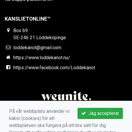
KANSLIETONLINE™
Box 69
SE-246 21 Löddeköpinge
loddekanot@gmail.com
https://www.loddekanot.nu/
https://www.facebook.com/Loddekanot
På vår webbplats använder vi
Jag accepterar
kakor (cookies) för att
webbplatsen ska fungera på ett bra sätt för dig.