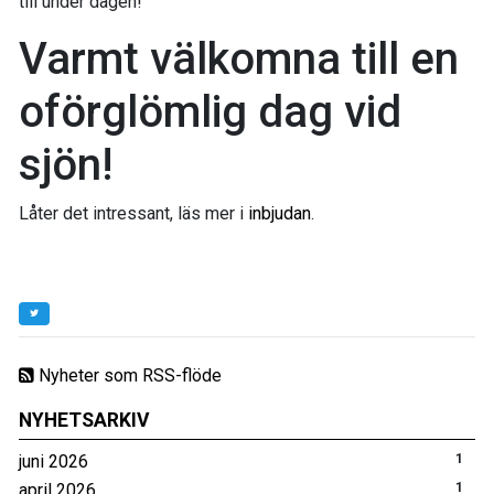
till under dagen!
Varmt välkomna till en
oförglömlig dag vid
sjön!
Låter det intressant, läs mer i
inbjudan
.
Nyheter som RSS-flöde
NYHETSARKIV
juni 2026
1
april 2026
1