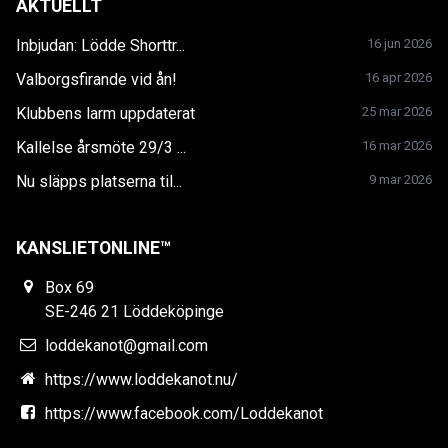
AKTUELLT
Inbjudan: Lödde Shorttr...
16 jun 2026
Valborgsfirande vid ån!
16 apr 2026
Klubbens larm uppdaterat
25 mar 2026
Kallelse årsmöte 29/3 ...
16 mar 2026
Nu släpps platserna til...
9 mar 2026
KANSLIETONLINE™
Box 69
SE-246 21 Löddeköpinge
loddekanot@gmail.com
https://www.loddekanot.nu/
https://www.facebook.com/Loddekanot