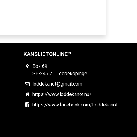
KANSLIETONLINE™
Box 69
SE-246 21 Löddeköpinge
loddekanot@gmail.com
https://www.loddekanot.nu/
https://www.facebook.com/Loddekanot