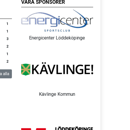
VÅRA SPONSORER
1
1
Energicenter Löddeköpinge
3
2
1
2
a alla
Kävlinge Kommun