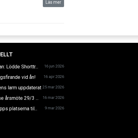
Läs mer
ELLT
an: Lödde Shorttr...
16 jun 2026
gsfirande vid ån!
16 apr 2026
ns larm uppdaterat
25 mar 2026
se årsmöte 29/3 ...
16 mar 2026
ps platserna til...
9 mar 2026