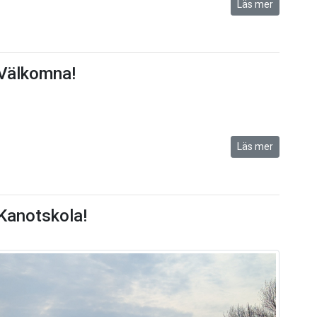
Läs mer
 Välkomna!
Läs mer
 Kanotskola!