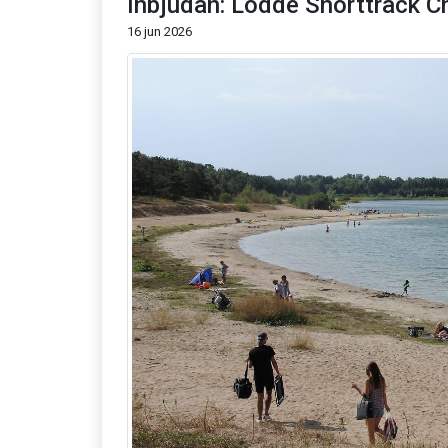
Inbjudan: Lödde Shorttrack C
16 jun 2026