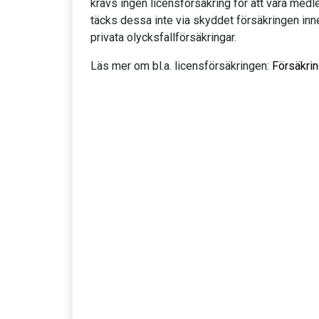
krävs ingen licensförsäkring för att vara med
täcks dessa inte via skyddet försäkringen inne
privata olycksfallförsäkringar.
Läs mer om bl.a. licensförsäkringen:
Försäkri