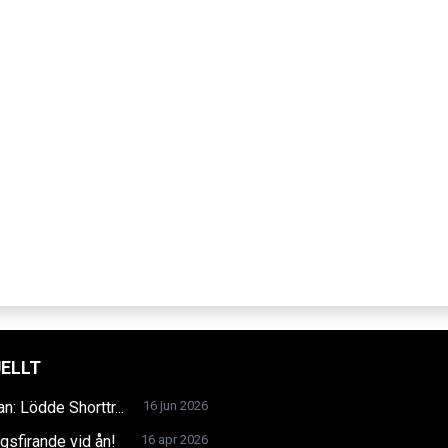
ELLT
an: Lödde Shorttr...
16 jun 2026
gsfirande vid ån!
16 apr 2026