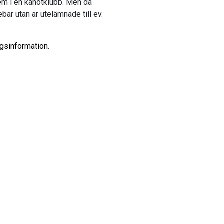
lem i en kanotklubb. Men då
bär utan är utelämnade till ev.
ngsinformation
.