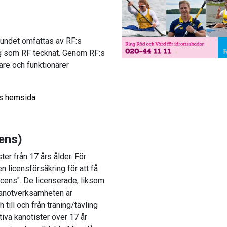
rbundet omfattas av RF:s
ng som RF tecknat. Genom RF:s
dare och funktionärer
s hemsida.
ens)
er från 17 års ålder. För
en licensförsäkring för att få
licens". De licenserade, liksom
anotverksamheten är
 till och från träning/tävling
iva kanotister över 17 år